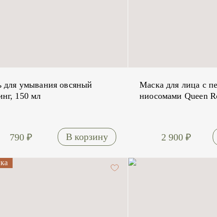
ь для умывания овсяный
Маска для лица с п
инг, 150 мл
ниосомами Queen Ro
790
₽
2 900
₽
ка