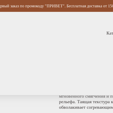
рвый заказ по промокоду "ПРИВЕТ". Бесплатная доставка от 15
Ка
Крем - баттер для т
Товары с укороченным срок
Крем – баттер для тела «Г
мгновенного смягчения и 
рельефа. Таящая текстура 
обволакивает согревающим