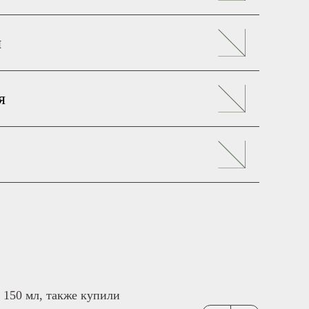
я
я
 150 мл, также купили