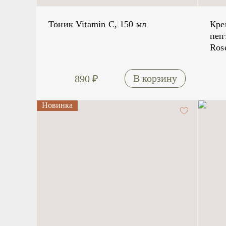
Тоник Vitamin C, 150 мл
Кре
пеп
Ros
890
₽
Новинка