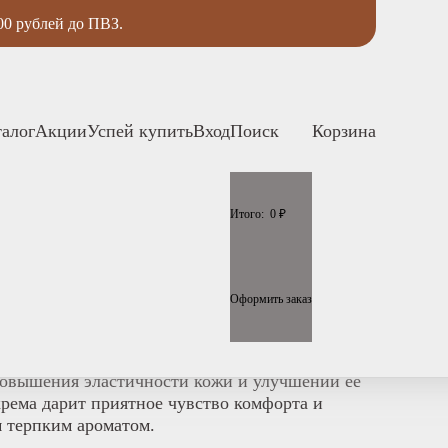
00 рублей до ПВЗ.
талог
Акции
Успей купить
Вход
Поиск
Корзина
Итого:
0
₽
ела Ароматный Глинтвейн, 150 мл
Оформить заказ
ом годности (менее года).
линтвейн» - роскошное ароматное средство для
повышения эластичности кожи и улучшении ее
крема дарит приятное чувство комфорта и
 терпким ароматом.