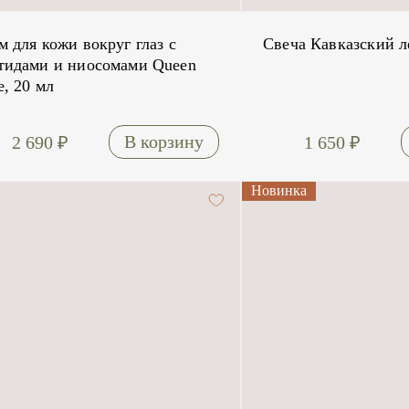
м для кожи вокруг глаз с
Свеча Кавказский л
тидами и ниосомами Queen
e, 20 мл
2 690
₽
1 650
₽
Новинка