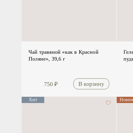
Чай травяной «как в Красной
Гел
Поляне», 39,6 г
пуд
750
₽
Хит
Новин