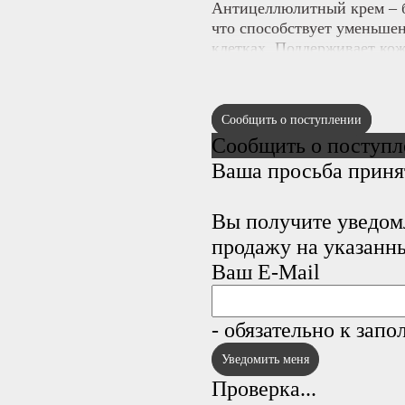
Антицеллюлитный крем – б
что способствует уменьше
клетках. Поддерживает кожу
устойчивой к образованию
• Масла кокоса и какао
глуб
стимулируют процессы ее 
Сообщить о поступлении
эластичность.
Сообщить о поступл
• Эфирные масла гвоздики
Ваша просьба приня
помогая моделировать силу
Для достижения наилучших
Вы получите уведом
антицеллюлитные кремы в 
продажу на указанн
активностью и сбалансиро
Ваш E-Mail
- обязательно к зап
Проверка...