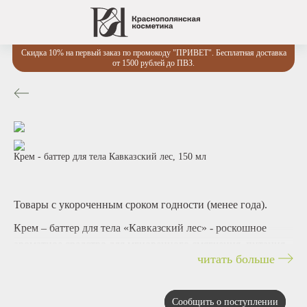
Скидка 10% на первый заказ по промокоду "ПРИВЕТ". Бесплатная доставка
от 1500 рублей до ПВЗ.
Крем - баттер для тела Кавказский лес, 150 мл
Товары с укороченным сроком годности (менее года).
Крем – баттер для тела «Кавказский лес» - роскошное
ароматное средство для мгновенного смягчения, питания
читать больше
и повышения эластичности кожи. Таящая текстура крема
дарит приятное чувство комфорта и обволакивает свежим
ароматом с искрящимися хвойными нотами.
Сообщить о поступлении