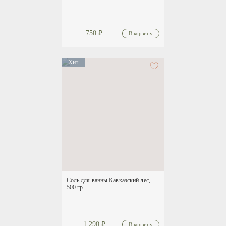
750
₽
Хит
Соль для ванны Кавказский лес,
500 гр
1 290
₽