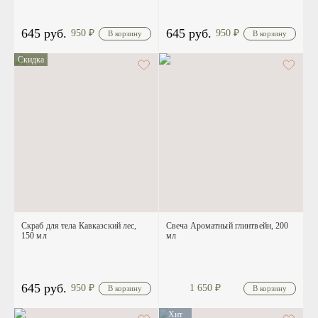
645 руб.
645 руб.
950
₽
950
₽
Скидка
Скраб для тела Кавказский лес,
Свеча Ароматный глинтвейн, 200
150 мл
мл
645 руб.
950
₽
1 650
₽
Хит