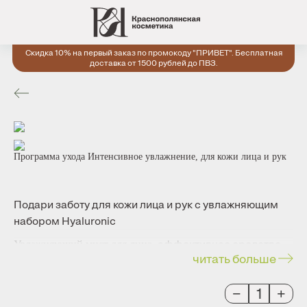
Скидка 10% на первый заказ по промокоду "ПРИВЕТ". Бесплатная
доставка от 1500 рублей до ПВЗ.
Программа ухода Интенсивное увлажнение, для кожи лица и рук
Подари заботу для кожи лица и рук с увлажняющим
набором Hyaluronic
- эффективное средство
Увлажняющий мист для лица
читать больше
для мгновенного увлажнения, тонизирования и
свежести кожи, его полезные свойства делают его
незаменимым средством в уходе за кожей.