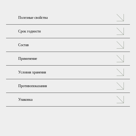
пшеницы, персиковых косточек, миндальное)
моментально смягчают кожу, оказывают глубокий
питательный эффект, повышают эластичность и тонус.
Полезные свойства
Эфирное масло апельсина
способствует повышению
упругости, выравнивает рельеф и тон кожи.
Срок годности
Состав
Применение
Условия хранения
Противопоказания
Упаковка