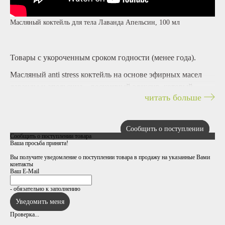
Масляный коктейль для тела Лаванда Апельсин, 100 мл
Товары с укороченным сроком годности (менее года).
Масляный anti stress коктейль на основе эфирных масел
лаванды и апельсина – роскошный элексир, который
читать больше
оказывает укрепляющее и восстанавливающее действие,
интенсивно питает и делает кожу упругой и эластичной.
Улучшает настроение и эмоциональное состояние, снимает
Сообщить о поступлении
Сообщить о поступлении товара
усталость и чувство беспокойства, приводит в гармонию
Ваша просьба принята!
тело и разум.
Вы получите уведомление о поступлении товара в продажу на указанные Вами
контакты
Масляный экстракт
и
эфирное масло лаванды
Ваш E-Mail
успокаивают кожу, снимая раздражение и предупреждая ее
- обязательно к заполнению
шелушение, снимают ощущение усталости и
беспокойства, нормализуют сон.
Проверка...
Комплекс питательных масел (жожоба, зародышей