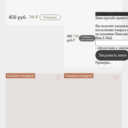
Сообщить о поступлен
450 руб.
740
₽
Ваша просьба принята
Вы получите уведомле
поступлении товара в
на указанные Вами ко
748
490
Сообщить о
Ваш E-Mail
₽
руб.
поступлении
- обязательно к запол
Проверка...
бальзам в подарок
бальзам в подарок