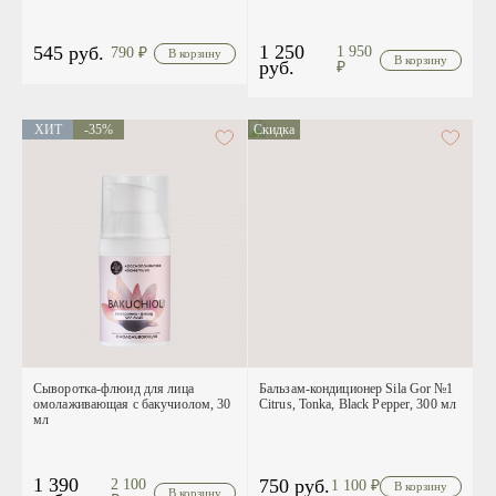
1 250
545 руб.
1 950
790
₽
руб.
₽
ХИТ
-35%
Скидка
Сыворотка-флюид для лица
Бальзам-кондиционер Sila Gor №1
омолаживающая c бакучиолом, 30
Citrus, Tonka, Black Pepper, 300 мл
мл
1 390
750 руб.
2 100
1 100
₽