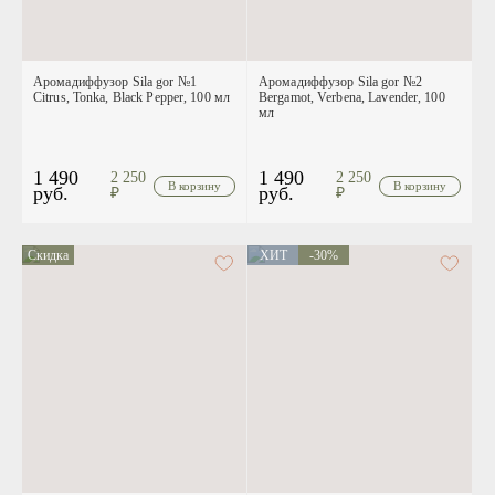
Аромадиффузор Sila gor №1
Аромадиффузор Sila gor №2
Citrus, Tonka, Black Pepper, 100 мл
Bergamot, Verbena, Lavender, 100
мл
1 490
1 490
2 250
2 250
руб.
руб.
₽
₽
Скидка
ХИТ
-30%