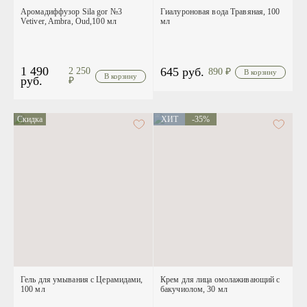
Аромадиффузор Sila gor №3
Гиалуроновая вода Травяная, 100
Vetiver, Ambra, Oud,100 мл
мл
1 490
645 руб.
2 250
890
₽
руб.
₽
Скидка
ХИТ
-35%
Гель для умывания с Церамидами,
Крем для лица омолаживающий c
100 мл
бакучиолом, 30 мл