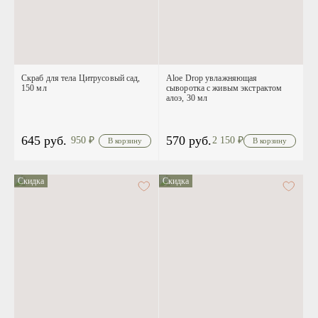
Скраб для тела Цитрусовый сад,
Aloe Drop увлажняющая
150 мл
сыворотка с живым экстрактом
алоэ, 30 мл
645 руб.
570 руб.
950
₽
2 150
₽
Скидка
Скидка