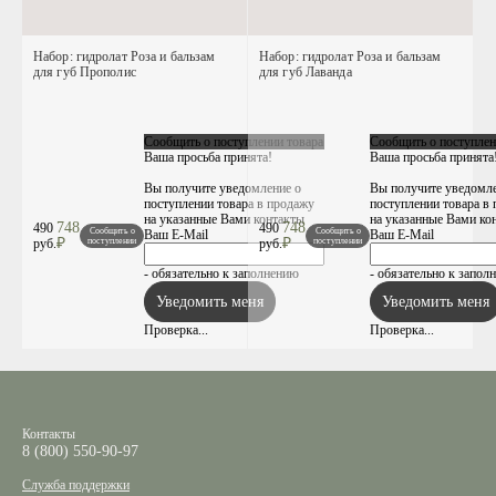
Набор: гидролат Роза и бальзам
Набор: гидролат Роза и бальзам
для губ Прополис
для губ Лаванда
Сообщить о поступлении товара
Сообщить о поступлен
Ваша просьба принята!
Ваша просьба принята
Вы получите уведомление о
Вы получите уведомле
поступлении товара в продажу
поступлении товара в
на указанные Вами контакты
на указанные Вами ко
748
748
490
490
Сообщить о
Сообщить о
Ваш E-Mail
Ваш E-Mail
₽
₽
руб.
поступлении
руб.
поступлении
- обязательно к заполнению
- обязательно к запол
Проверка...
Проверка...
Контакты
8 (800) 550-90-97
Служба поддержки