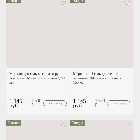
Скидка
Скидка
Мерцающая гель-маска для рук с
Мерцающий гель для тела с
эктоином "
Мимоза солнечная
", 50
эктоином "
Мимоза солнечная
",
мл
150 мл
1 145
1 145
1 500
1 690
руб.
руб.
₽
₽
Скидка
Скидка