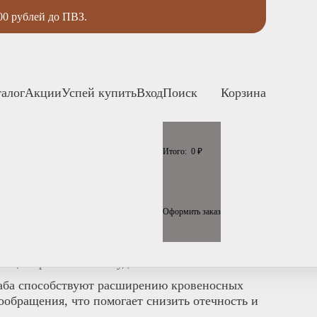
00 рублей до ПВЗ.
талог
Акции
Успей купить
Вход
Поиск
Корзина
Итого:
0
₽
атный глинтвейн, 150 мл
Оформить заказ
тивный способ поддержать гладкость, мягкость
е рельеф, получив не только активное
оящее ароматическое удовольствие!
аба способствуют расширению кровеносных
обращения, что помогает снизить отечность и