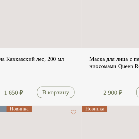
ча Кавказский лес, 200 мл
Маска для лица с п
ниосомами Queen Ro
1 650
₽
2 900
₽
Новинка
Новинка