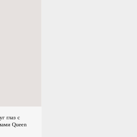
г глаз с
мами Queen