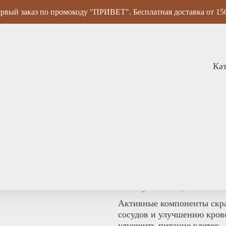
рвый заказ по промокоду "ПРИВЕТ". Бесплатная доставка от 15
Ка
Скраб для тела Аром
Скраб «Глинтвейн» - эффек
и тонус кожи, выровнять е
отшелушивание, но и наст
Активные компоненты скр
сосудов и улучшению крово
улучшить питание клеток.