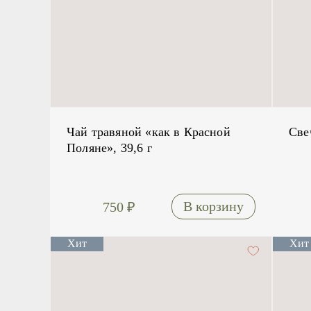
Чай травяной «как в Красной
Све
Поляне», 39,6 г
750
₽
Хит
Хит